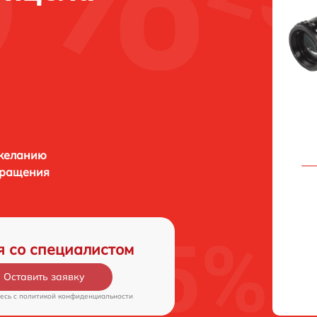
 желанию
бращения
я со специалистом
Оставить заявку
есь c
политикой конфиденциальности