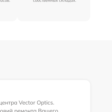
часов.
собственных складах.
ентра Vector Optics.
ловий ремонта Вашего