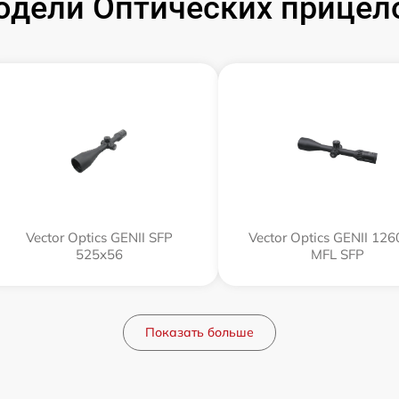
дели Оптических прицелов
Vector Optics GENII SFP
Vector Optics GENII 12
525x56
MFL SFP
Показать больше