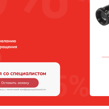
 желанию
бращения
я со специалистом
Оставить заявку
есь c
политикой конфиденциальности