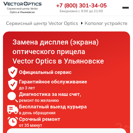
+7 (800) 301-34-05
Сервисный центр Vector
Ежедневно с 9:00 до 21:00
Optics
в Ульяновске
Сервисный центр Vector Optics
Каталог устройств
Замена дисплея (экрана)
оптического прицела
Vector Optics в Ульяновске
Официальный сервис
Гарантийное обслуживание
до 3 лет
Диагностика за наш счет,
ремонт по желанию
Бесплатный выезд курьера
в день обращения
Срочный ремонт
от 35 минут