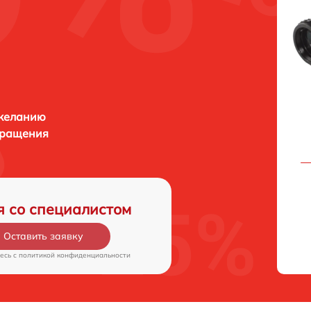
 желанию
бращения
я со специалистом
Оставить заявку
есь c
политикой конфиденциальности