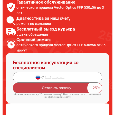
Гарантийное обслуживание
оптического прицела Vector Optics FFP 530x56 до 3
лет
Диагностика за наш счет,
ремонт по желанию
Бесплатный выезд курьера
в день обращения
Срочный ремонт
оптического прицела Vector Optics FFP 530x56 от 35
минут
Бесплатная консультация со
специалистом
Оставить заявку
Нажимая на кнопку "Оставить заявку" Вы соглашаетесь c
политикой
конфиденциальности