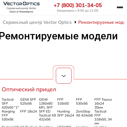
+7 (800) 301-34-05
Сервисный центр Vector
Ежедневно с 9:00 до 21:00
Optics
в Ульяновске
Сервисный центр Vector Optics
Ремонтируемые моде
Ремонтируемые модели
Оптический прицел
Tactical
GENII SFP
GENII
FFP
FFP
FFP Taurus
SFP
525x56
1260x60
318x50
530x56
16x24
420x50 "1"
MFL SFP
30мм
Ranging
FFP 18x24
SFP ED
Hunting
ZeroStop
Tactical
FFP
Tactical X8
SFP 16x24
X6 424x56
FFP
530x56
432x56
318x50, 34
мм