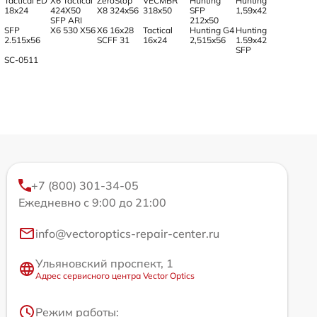
Tactical ED
X6 Tactical
ZeroStop
VECMBR
Hunting
Hunting
18x24
424X50
X8 324x56
318x50
SFP
1,59x42
SFP ARI
212x50
SFP
X6 530 X56
X6 16x28
Tactical
Hunting G4
Hunting
2.515x56
SCFF 31
16x24
2,515x56
1.59x42
SFP
SC-0511
+7 (800) 301-34-05
Ежедневно с 9:00 до 21:00
info@vectoroptics-repair-center.ru
Ульяновский проспект, 1
Адрес сервисного центра Vector Optics
Режим работы: