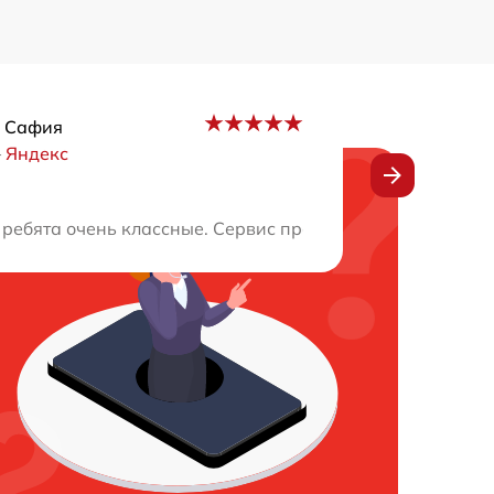
а Сафия
–
Яндекс
виса. Сроки и стоимость ремонта меня устроили. Мой оп
 ребята очень классные. Сервис просто бомба! Очень кр