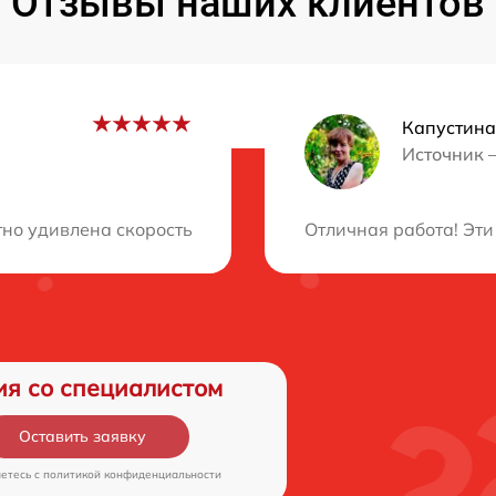
Отзывы наших клиентов
Капустин
Источник 
ция?
тно удивлена скоростью и профессионализмом этого сер
Отличная работа! Эти
ия со специалистом
Оставить заявку
аетесь c
политикой конфиденциальности