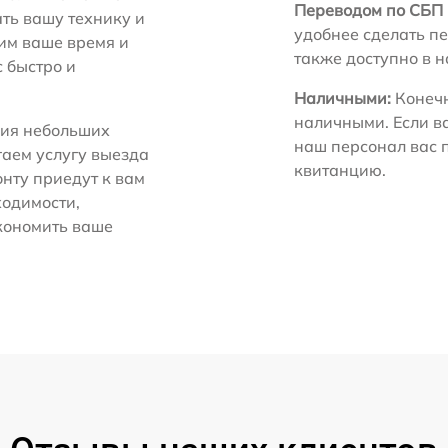
Переводом по СБП 
ть вашу технику и
удобнее сделать пе
ним ваше время и
также доступно в 
с быстро и
Наличными:
Конечн
наличными. Если в
ия небольших
наш персонал вас 
гаем услугу выезда
квитанцию.
нту приедут к вам
ходимости,
экономить ваше